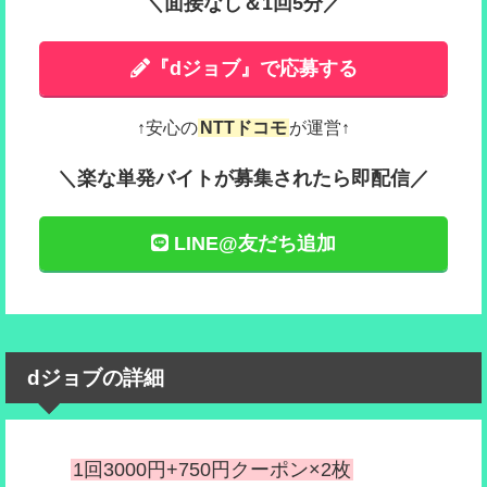
＼面接なし＆1回5分／
『dジョブ』で応募する
↑安心の
NTTドコモ
が運営↑
＼楽な単発バイトが募集されたら即配信／
LINE@友だち追加
dジョブの詳細
1回3000円+750円クーポン×2枚